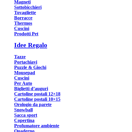
Magneti
Sottobicchieri
Tovagliette
Borracce
Thermos
Cuscini
Prodotti Pet
Idee Regalo
Tazze
Portachiavi
Puzzle & Giochi
Mousepad
Cuscini
Per Auto
Biglietti d’auguri
Cartoline postali 12×18
Cartoline postali 10×15
Orologio da parete
Snowball
Sacca sport
Copertina
Profumatore ambiente
Quaderno