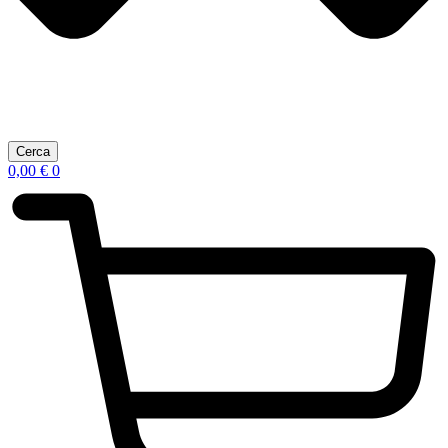
Cerca
0,00
€
0