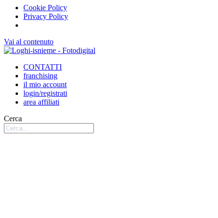
Cookie Policy
Privacy Policy
Vai al contenuto
CONTATTI
franchising
il mio account
login/registrati
area affiliati
Cerca