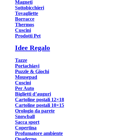
Magneti
Sottobicchieri
Tovagliette
Borracce
Thermos
Cuscini
Prodotti Pet
Idee Regalo
Tazze
Portachiavi
Puzzle & Giochi
Mousepad
Cuscini
Per Auto
Biglietti d’auguri
Cartoline postali 12×18
Cartoline postali 10×15
Orologio da parete
Snowball
Sacca sport
Copertina
Profumatore ambiente
Quaderno