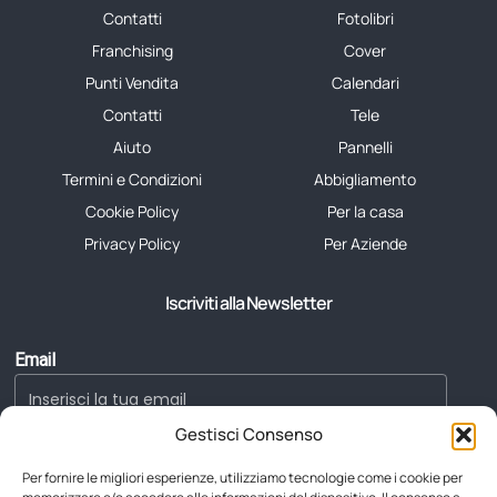
Contatti
Fotolibri
Franchising
Cover
Punti Vendita
Calendari
Contatti
Tele
Aiuto
Pannelli
Termini e Condizioni
Abbigliamento
Cookie Policy
Per la casa
Privacy Policy
Per Aziende
Iscriviti alla Newsletter
Email
Gestisci Consenso
Acconsento al trattamento dei dati (GDPR)
Per fornire le migliori esperienze, utilizziamo tecnologie come i cookie per