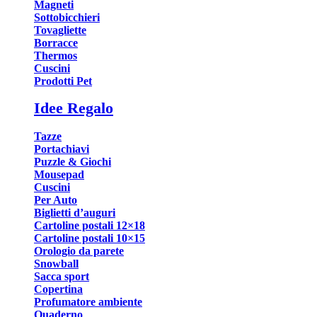
Magneti
Sottobicchieri
Tovagliette
Borracce
Thermos
Cuscini
Prodotti Pet
Idee Regalo
Tazze
Portachiavi
Puzzle & Giochi
Mousepad
Cuscini
Per Auto
Biglietti d’auguri
Cartoline postali 12×18
Cartoline postali 10×15
Orologio da parete
Snowball
Sacca sport
Copertina
Profumatore ambiente
Quaderno