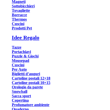
Magneti
Sottobicchieri
Tovagliette
Borracce
Thermos
Cuscini
Prodotti Pet
Idee Regalo
Tazze
Portachiavi
Puzzle & Giochi
Mousepad
Cuscini
Per Auto
Biglietti d’auguri
Cartoline postali 12×18
Cartoline postali 10×15
Orologio da parete
Snowball
Sacca sport
Copertina
Profumatore ambiente
Quaderno