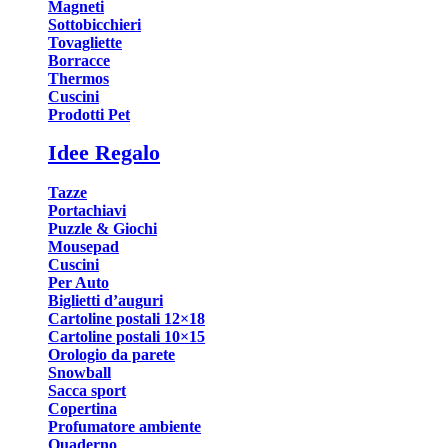
Magneti
Sottobicchieri
Tovagliette
Borracce
Thermos
Cuscini
Prodotti Pet
Idee Regalo
Tazze
Portachiavi
Puzzle & Giochi
Mousepad
Cuscini
Per Auto
Biglietti d’auguri
Cartoline postali 12×18
Cartoline postali 10×15
Orologio da parete
Snowball
Sacca sport
Copertina
Profumatore ambiente
Quaderno