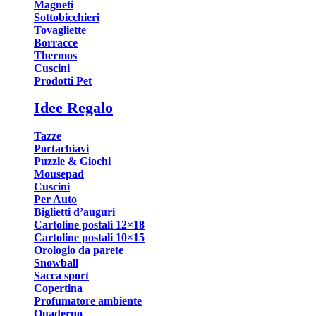
Magneti
Sottobicchieri
Tovagliette
Borracce
Thermos
Cuscini
Prodotti Pet
Idee Regalo
Tazze
Portachiavi
Puzzle & Giochi
Mousepad
Cuscini
Per Auto
Biglietti d’auguri
Cartoline postali 12×18
Cartoline postali 10×15
Orologio da parete
Snowball
Sacca sport
Copertina
Profumatore ambiente
Quaderno