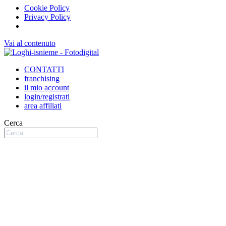
Cookie Policy
Privacy Policy
Vai al contenuto
CONTATTI
franchising
il mio account
login/registrati
area affiliati
Cerca