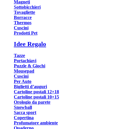
Magneti
Sottobicchieri
Tovagliette
Borracce
Thermos
Cuscini
Prodotti Pet
Idee Regalo
Tazze
Portachiavi
Puzzle & Giochi
Mousepad
Cuscini
Per Auto
Biglietti d’auguri
Cartoline postali 12×18
Cartoline postali 10×15
Orologio da parete
Snowball
Sacca sport
Copertina
Profumatore ambiente
Quaderno