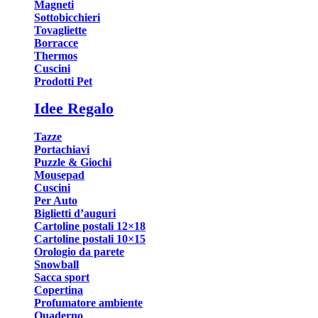
Magneti
Sottobicchieri
Tovagliette
Borracce
Thermos
Cuscini
Prodotti Pet
Idee Regalo
Tazze
Portachiavi
Puzzle & Giochi
Mousepad
Cuscini
Per Auto
Biglietti d’auguri
Cartoline postali 12×18
Cartoline postali 10×15
Orologio da parete
Snowball
Sacca sport
Copertina
Profumatore ambiente
Quaderno