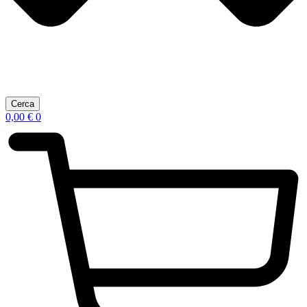
Cerca
0,00
€
0