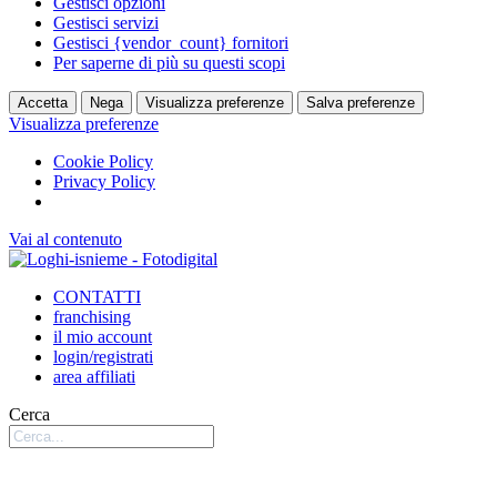
Gestisci opzioni
Gestisci servizi
Gestisci {vendor_count} fornitori
Per saperne di più su questi scopi
Accetta
Nega
Visualizza preferenze
Salva preferenze
Visualizza preferenze
Cookie Policy
Privacy Policy
Chi Siamo | Foto Digital | Fotodi
Vai al contenuto
CONTATTI
franchising
il mio account
login/registrati
area affiliati
Cerca