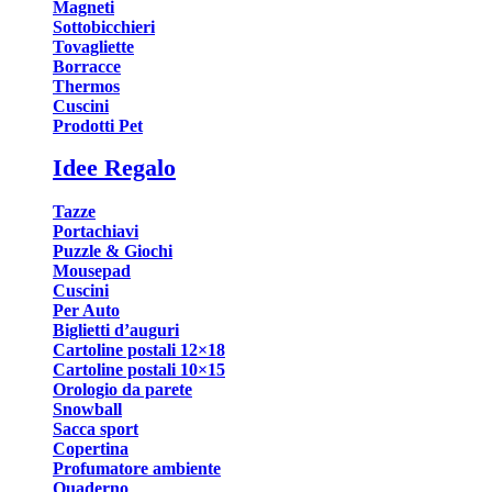
Magneti
Sottobicchieri
Tovagliette
Borracce
Thermos
Cuscini
Prodotti Pet
Idee Regalo
Tazze
Portachiavi
Puzzle & Giochi
Mousepad
Cuscini
Per Auto
Biglietti d’auguri
Cartoline postali 12×18
Cartoline postali 10×15
Orologio da parete
Snowball
Sacca sport
Copertina
Profumatore ambiente
Quaderno