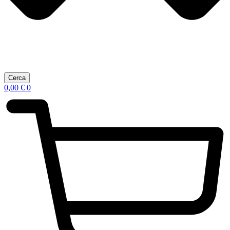
Cerca
0,00
€
0